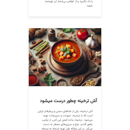
را یاد بگیرید و از خواص بی‌شمار آن بهره‌مند
شوید.
آش ترخینه چطور درست میشود
آش ترخینه، یکی از غذاهای سنتی و پرطرفدار ایرانی
است که با ترخینه، حبوبات و سبزیجات تهیه
می‌شود. ترخینه، ماده اصلی این آش، از ترکیب
بلغور گندم، دوغ و سبزی‌های معطر به دست
می‌آید. در این مقاله طرز تهیه مرحله به مرحله